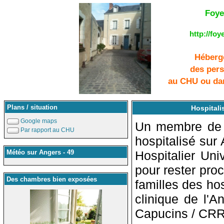
Foye
http://foy
Héberg
des pers
au CHU ou dan
Plans / situation
Hospitali
Google maps
Un membre de vo
Par rapport au CHU
hospitalisé sur
Météo sur Angers - 49
Hospitalier Un
pour rester pro
Des chambres bien exposées
familles des ho
clinique de l'A
Capucins / CRR