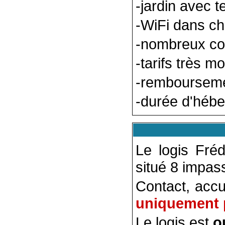
-jardin avec t
-WiFi dans c
-nombreux com
-tarifs très m
-remboursemen
-durée d'hébe
Le logis Fré
situé 8 impa
Contact, accu
uniquement 
Le logis est
o